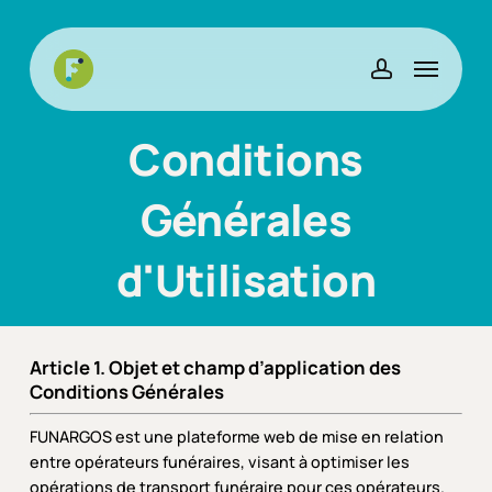
Skip
to
Menu
main
account
content
Conditions
Générales
d'Utilisation
Article 1. Objet et champ d’application des
Conditions Générales
FUNARGOS est une plateforme web de mise en relation
entre opérateurs funéraires, visant à optimiser les
opérations de transport funéraire pour ces opérateurs.